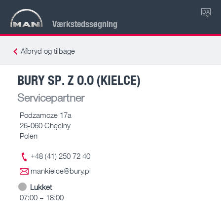
DA
Værkstedssøgning
Afbryd og tilbage
BURY SP. Z O.O (KIELCE)
Servicepartner
Podzamcze 17a
26-060 Chęciny
Polen
+48 (41) 250 72 40
mankielce@bury.pl
Lukket
07:00 – 18:00