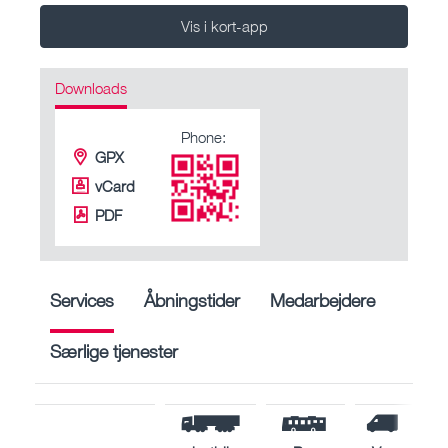
Vis i kort-app
Downloads
Phone:
GPX
vCard
PDF
Services
Åbningstider
Medarbejdere
Særlige tjenester