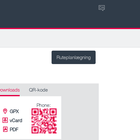
DA
Ruteplanlægning
ownloads
QR-kode
Phone:
GPX
vCard
PDF