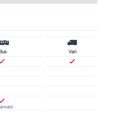
Bus
Van
anced