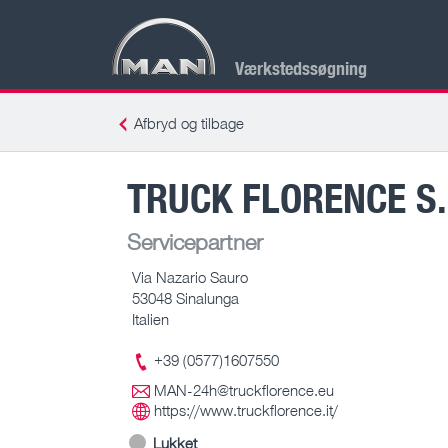
Værkstedssøgning
Afbryd og tilbage
TRUCK FLORENCE S.R
Servicepartner
Via Nazario Sauro
53048 Sinalunga
Italien
+39 (0577)1607550
MAN-24h@truckflorence.eu
https://www.truckflorence.it/
Lukket