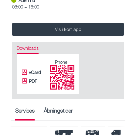
Åben nu
08:00 – 18:00
Vis i kort-app
Downloads
Phone:
vCard
PDF
Services
Åbningstider