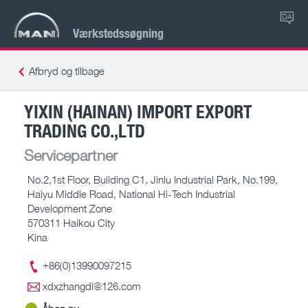
DA
Værkstedssøgning
Afbryd og tilbage
YIXIN (HAINAN) IMPORT EXPORT
TRADING CO.,LTD
Servicepartner
No.2,1st Floor, Building C1, Jinlu Industrial Park, No.199,
Haiyu Middle Road, National Hi-Tech Industrial
Development Zone
570311 Haikou City
Kina
+86(0)13990097215
xdxzhangdi@126.com