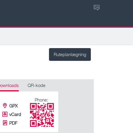
DA
Ruteplanlægning
ownloads
QR-kode
Phone:
GPX
vCard
PDF