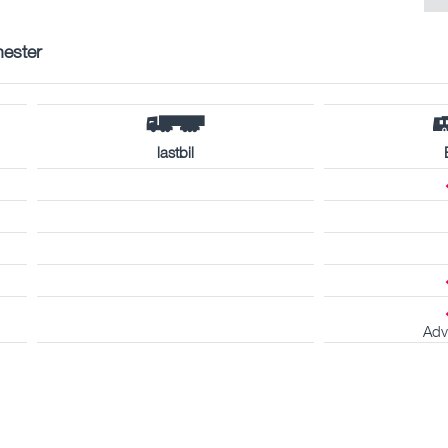
nester
lastbil
Adv