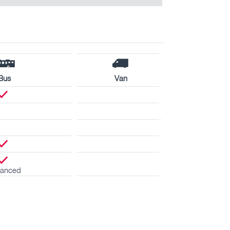
Bus
Van
anced