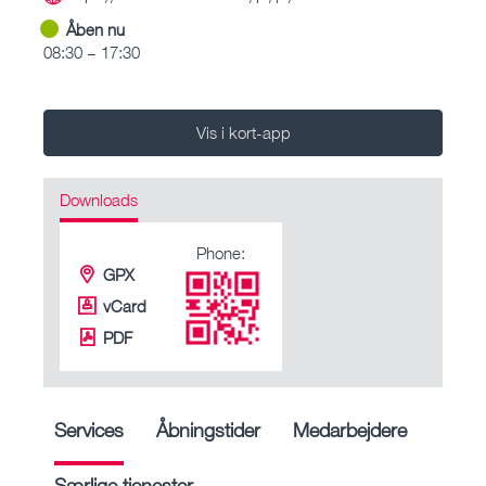
Åben nu
08:30 – 17:30
Vis i kort-app
Downloads
Phone:
GPX
vCard
PDF
Services
Åbningstider
Medarbejdere
Særlige tjenester