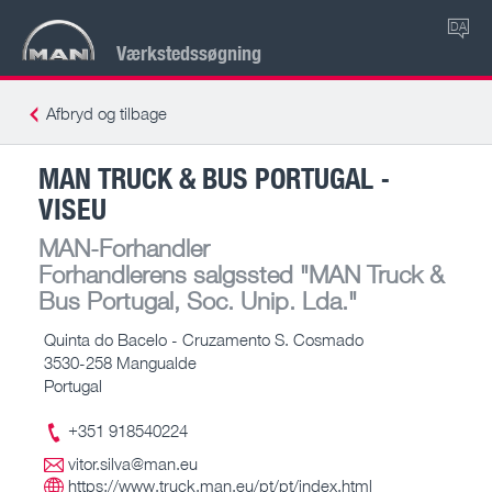
DA
Værkstedssøgning
Afbryd og tilbage
MAN TRUCK & BUS PORTUGAL -
VISEU
MAN-Forhandler
Forhandlerens salgssted
"MAN Truck &
Bus Portugal, Soc. Unip. Lda."
Quinta do Bacelo - Cruzamento S. Cosmado
3530-258 Mangualde
Portugal
+351 918540224
vitor.silva@man.eu
https://www.truck.man.eu/pt/pt/index.html