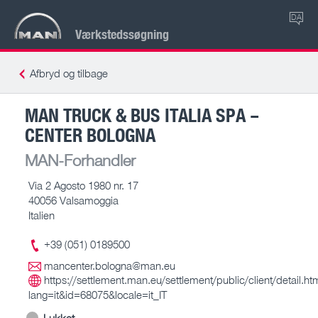
DA
Værkstedssøgning
Afbryd og tilbage
MAN TRUCK & BUS ITALIA SPA –
CENTER BOLOGNA
MAN-Forhandler
Via 2 Agosto 1980 nr. 17
40056 Valsamoggia
Italien
+39 (051) 0189500
mancenter.bologna@man.eu
https://settlement.man.eu/settlement/public/client/detail.ht
lang=it&id=68075&locale=it_IT
Lukket