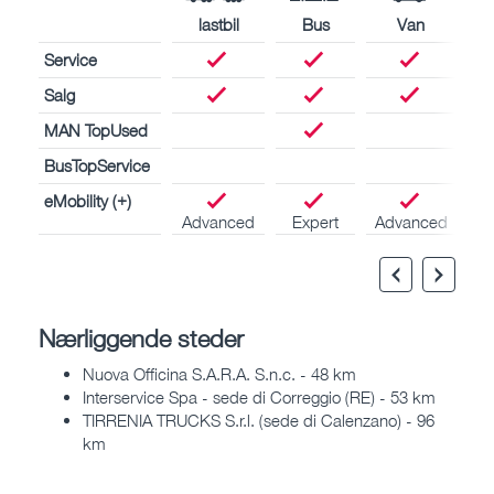
lastbil
Bus
Van
Service
Salg
MAN TopUsed
BusTopService
eMobility (+)
Advanced
Expert
Advanced
Nærliggende steder
Nuova Officina S.A.R.A. S.n.c. - 48 km
Interservice Spa - sede di Correggio (RE) - 53 km
TIRRENIA TRUCKS S.r.l. (sede di Calenzano) - 96
km