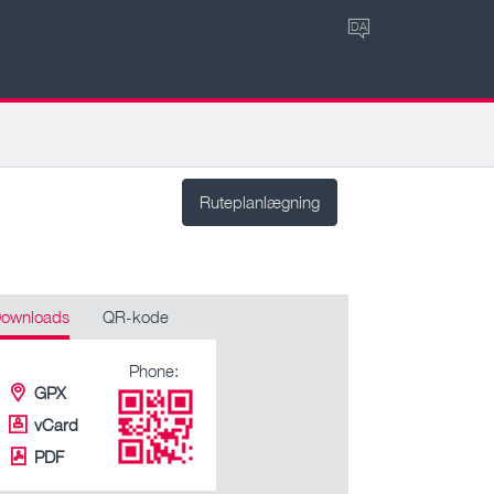
DA
Ruteplanlægning
ownloads
QR-kode
Phone:
GPX
vCard
PDF