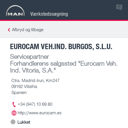
DA
Værkstedssøgning
Afbryd og tilbage
EUROCAM VEH.IND. BURGOS, S.L.U.
Servicepartner
Forhandlerens salgssted
"Eurocam Veh.
Ind. Vitoria, S.A."
Ctra. Madrid-Irun, Km247
09192 Villafría
Spanien
+34 (947) 10 69 80
http://www.eurocam.es
Lukket
-- – --