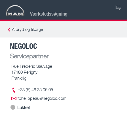
DA
Værkstedssøgning
Afbryd og tilbage
NEGOLOC
Servicepartner
Rue Frédéric Sauvage
17180 Périgny
Frankrig
+33 (5) 46 35 05 05
fphelippeau@negoloc.com
Lukket
-- – --