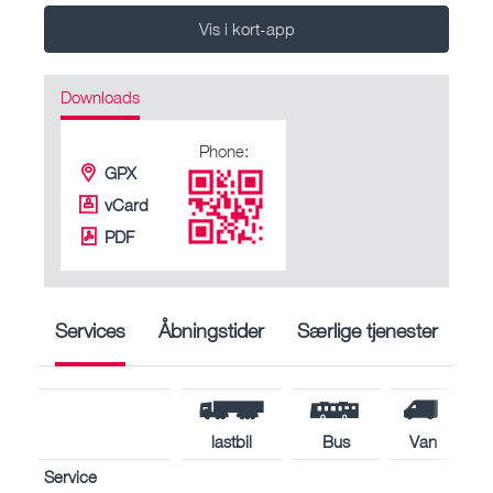
Vis i kort-app
Downloads
Phone:
GPX
vCard
PDF
Services
Åbningstider
Særlige tjenester
lastbil
Bus
Van
Service