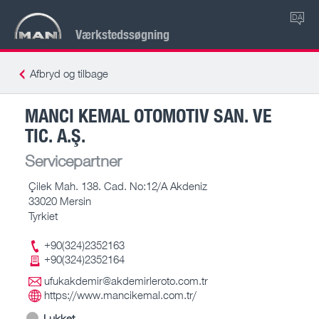
DA
Værkstedssøgning
Afbryd og tilbage
MANCI KEMAL OTOMOTIV SAN. VE
TIC. A.Ş.
Servicepartner
Çilek Mah. 138. Cad. No:12/A Akdeniz
33020 Mersin
Tyrkiet
+90(324)2352163
+90(324)2352164
ufukakdemir@akdemirleroto.com.tr
https://www.mancikemal.com.tr/
Lukket