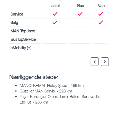
lastbil
Bus
Van
Service
Salg
MAN TopUsed
BusTopService
eMobility (+)
Nærliggende steder
MANCI KEMAL Hatay Şube - 199 km
Güzeller MAN Servisi - 228 km
Yaşar Kardeşler Otom. Tamir Bakım San. ve Tic.
Ltd. Şti - 286 km