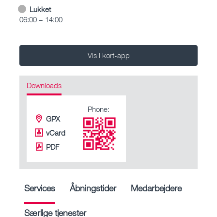
Lukket
06:00 – 14:00
Vis i kort-app
Downloads
Phone:
GPX
vCard
PDF
Services
Åbningstider
Medarbejdere
Særlige tjenester