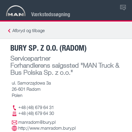
DA
Værkstedssøgning
Afbryd og tilbage
BURY SP. Z O.O. (RADOM)
Servicepartner
Forhandlerens salgssted
"MAN Truck &
Bus Polska Sp. z o.o."
ul. Samorządowa 3a
26-601 Radom
Polen
+48 (48) 679 64 31
+48 (48) 679 64 30
manradom@bury.pl
http://www.manradom.bury.pl