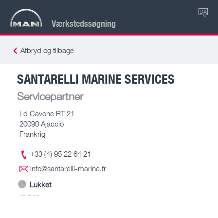
DA
Værkstedssøgning
Afbryd og tilbage
SANTARELLI MARINE SERVICES
Servicepartner
Ld Cavone RT 21
20090 Ajaccio
Frankrig
+33 (4) 95 22 64 21
info@santarelli-marine.fr
Lukket
-- – --