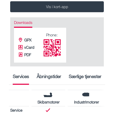
Vis i kort-app
Downloads
Phone:
GPX
vCard
PDF
Services
Åbningstider
Særlige tjenester
Skibsmotorer
Industrimotorer
Service