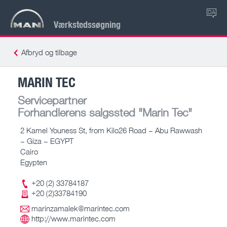
DA
Værkstedssøgning
Afbryd og tilbage
MARIN TEC
Servicepartner
Forhandlerens salgssted
"Marin Tec"
2 Kamel Youness St, from Kilo26 Road – Abu Rawwash
– Giza – EGYPT
Cairo
Egypten
+20 (2) 33784187
+20 (2)33784190
marinzamalek@marintec.com
http://www.marintec.com