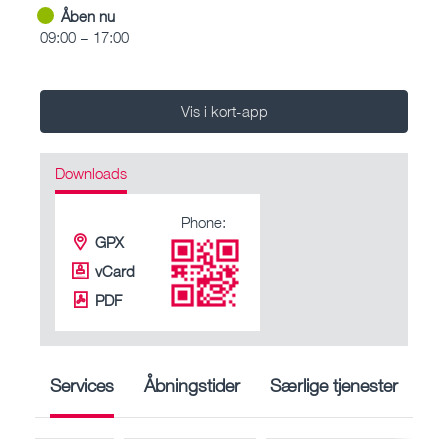
Åben nu
09:00 – 17:00
Vis i kort-app
Downloads
Phone:
GPX
vCard
PDF
Services
Åbningstider
Særlige tjenester