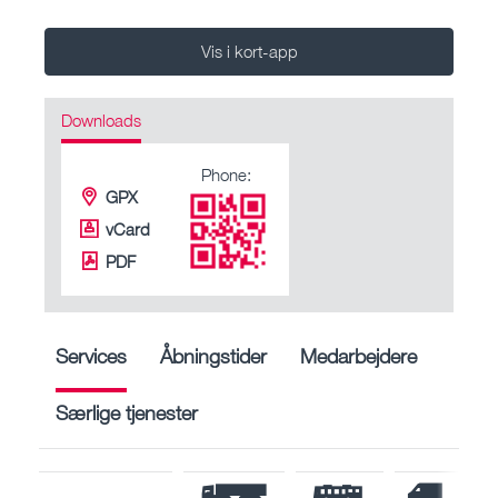
Vis i kort-app
Downloads
Phone:
GPX
vCard
PDF
Services
Åbningstider
Medarbejdere
Særlige tjenester