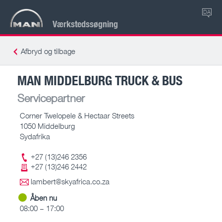
DA
Værkstedssøgning
Afbryd og tilbage
MAN MIDDELBURG TRUCK & BUS
Servicepartner
Corner Twelopele & Hectaar Streets
1050 Middelburg
Sydafrika
+27 (13)246 2356
+27 (13)246 2442
lambert@skyafrica.co.za
Åben nu
08:00 – 17:00