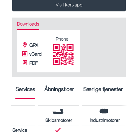
Vis i kort-app
Downloads
Phone:
GPX
vCard
PDF
Services
Åbningstider
Særlige tjenester
Skibsmotorer
Industrimotorer
Service