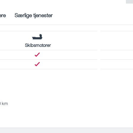
ere
Særlige tjenester
Skibsmotorer
0 km