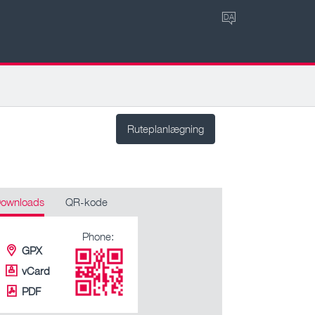
DA
Ruteplanlægning
ownloads
QR-kode
Phone:
GPX
vCard
PDF