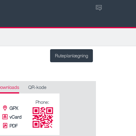
DA
Ruteplanlægning
ownloads
QR-kode
Phone:
GPX
vCard
PDF