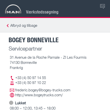
DA
Værkstedssøgning
Afbryd og tilbage
BOGEY BONNEVILLE
Servicepartner
31 Avenue de la Roche Parnale - ZI Les Fourmis
74130 Bonneville
Frankrig
+33 (4) 50 97 14 55
+33 (4) 50 97 10 22
frederic.bogey@bogey-trucks.com
http://www.bogeytrucks.com/
Lukket
08:00 – 12:00, 13:45 – 18:00