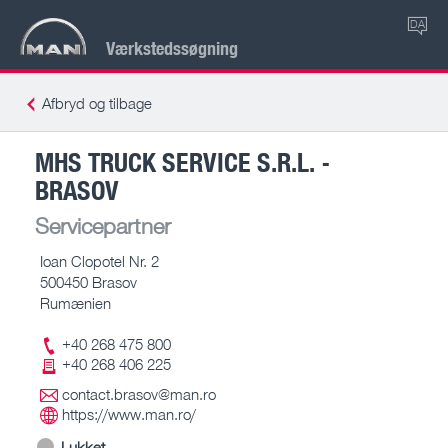
DA
Værkstedssøgning
Afbryd og tilbage
MHS TRUCK SERVICE S.R.L. -
BRASOV
Servicepartner
Ioan Clopotel Nr. 2
500450 Brasov
Rumænien
+40 268 475 800
+40 268 406 225
contact.brasov@man.ro
https://www.man.ro/
Lukket