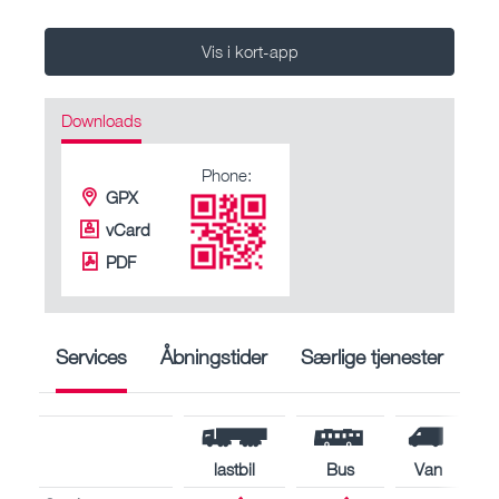
Vis i kort-app
Downloads
Phone:
GPX
vCard
PDF
Services
Åbningstider
Særlige tjenester
lastbil
Bus
Van