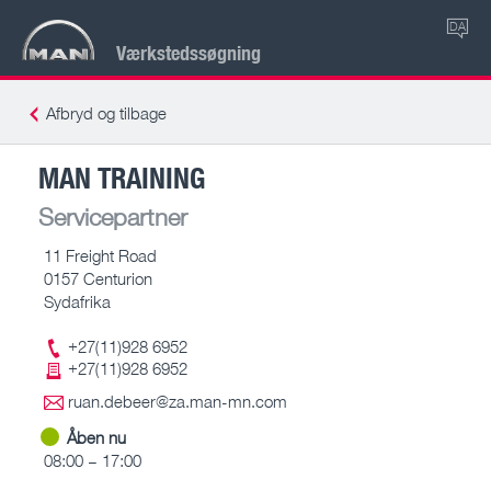
DA
Værkstedssøgning
Afbryd og tilbage
MAN TRAINING
Servicepartner
11 Freight Road
0157 Centurion
Sydafrika
+27(11)928 6952
+27(11)928 6952
ruan.debeer@za.man-mn.com
Åben nu
08:00 – 17:00