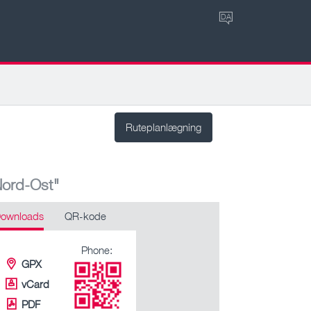
DA
Ruteplanlægning
Nord-Ost"
ownloads
QR-kode
Phone:
GPX
vCard
PDF