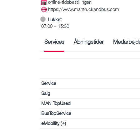
online-tidsbestillingen
https://www.mantruckandbus.com
Lukket
07:00 – 15:30
Services
Åbningstider
Medarbejd
Service
Salg
MAN TopUsed
BusTopService
eMobility (+)