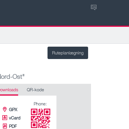
DA
Ruteplanlægning
Nord-Ost"
ownloads
QR-kode
Phone:
GPX
vCard
PDF