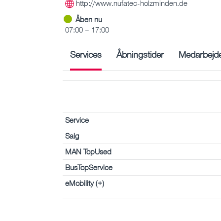
http://www.nufatec-holzminden.de
Åben nu
07:00 – 17:00
Services
Åbningstider
Medarbejd
Service
Salg
MAN TopUsed
BusTopService
eMobility (+)