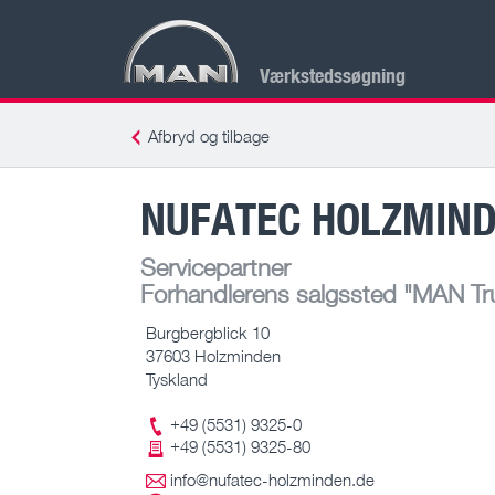
Værkstedssøgning
Afbryd og tilbage
NUFATEC HOLZMIN
Servicepartner
Forhandlerens salgssted
"MAN Tru
Burgbergblick 10
37603 Holzminden
Tyskland
+49 (5531) 9325-0
+49 (5531) 9325-80
info@nufatec-holzminden.de