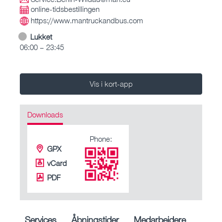
online-tidsbestillingen
https://www.mantruckandbus.com
Lukket
06:00 – 23:45
Vis i kort-app
Downloads
Phone:
GPX
vCard
PDF
Services
Åbningstider
Medarbejdere