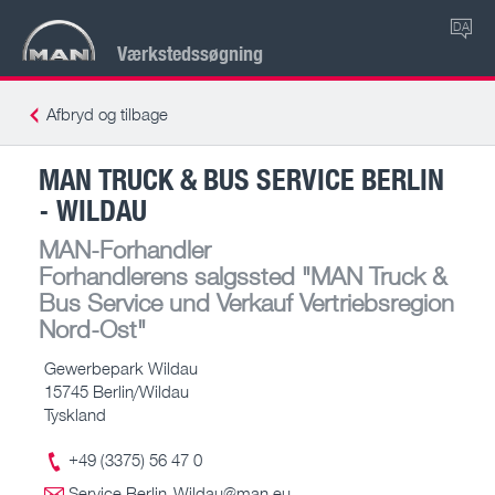
DA
Værkstedssøgning
Afbryd og tilbage
MAN TRUCK & BUS SERVICE BERLIN
- WILDAU
MAN-Forhandler
Forhandlerens salgssted
"MAN Truck &
Bus Service und Verkauf Vertriebsregion
Nord-Ost"
Gewerbepark Wildau
15745 Berlin/Wildau
Tyskland
+49 (3375) 56 47 0
Service.Berlin-Wildau@man.eu