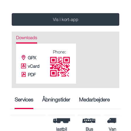
Vis i kort-app
Downloads
Phone:
GPX
vCard
PDF
Services
Åbningstider
Medarbejdere
lastbil
Bus
Van