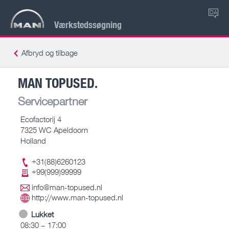
DA
Værkstedssøgning
Afbryd og tilbage
MAN TOPUSED.
Servicepartner
Ecofactorij 4
7325 WC Apeldoorn
Holland
+31(88)6260123
+99(999)99999
info@man-topused.nl
http://www.man-topused.nl
Lukket
08:30 – 17:00