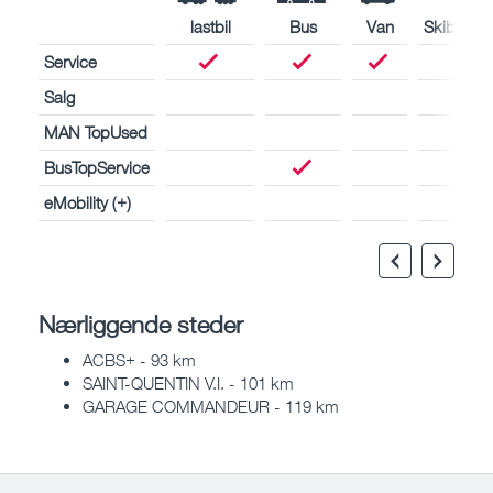
lastbil
Bus
Van
Skibsmot
Service
Salg
MAN TopUsed
BusTopService
eMobility (+)
Nærliggende steder
ACBS+ - 93 km
SAINT-QUENTIN V.I. - 101 km
GARAGE COMMANDEUR - 119 km