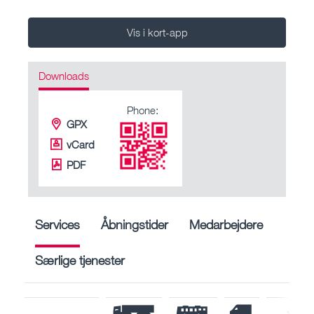
Vis i kort-app
Downloads
Phone:
GPX
vCard
PDF
Services
Åbningstider
Medarbejdere
Særlige tjenester