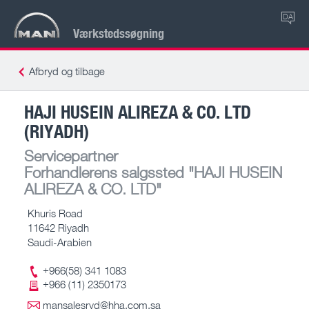
DA
Værkstedssøgning
Afbryd og tilbage
HAJI HUSEIN ALIREZA & CO. LTD
(RIYADH)
Servicepartner
Forhandlerens salgssted
"HAJI HUSEIN
ALIREZA & CO. LTD"
Khuris Road
11642 Riyadh
Saudi-Arabien
+966(58) 341 1083
+966 (11) 2350173
mansalesryd@hha.com.sa