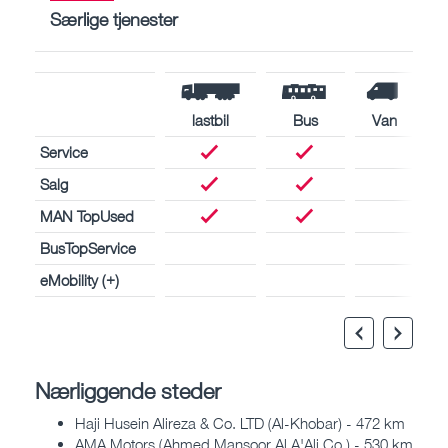
Særlige tjenester
lastbil
Bus
Van
Service
Salg
MAN TopUsed
BusTopService
eMobility (+)
Nærliggende steder
Haji Husein Alireza & Co. LTD (Al-Khobar) - 472 km
AMA Motors (Ahmed Mansoor Al A'Ali Co.) - 530 km