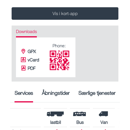
Vis i kort-app
Downloads
Phone:
GPX
vCard
PDF
Services
Åbningstider
Særlige tjenester
lastbil
Bus
Van
Skibs