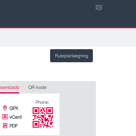
DA
Ruteplanlægning
ownloads
QR-kode
Phone:
GPX
vCard
PDF