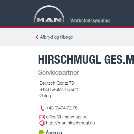
Værkstedssøgning
Afbryd og tilbage
HIRSCHMUGL GES.M.
Servicepartner
Deutsch Goritz 78
8483 Deutsch Goritz
Østrig
+43 (3474)72 75
office@hirschmugl.eu
http://man.hirschmugl.eu
Åben nu