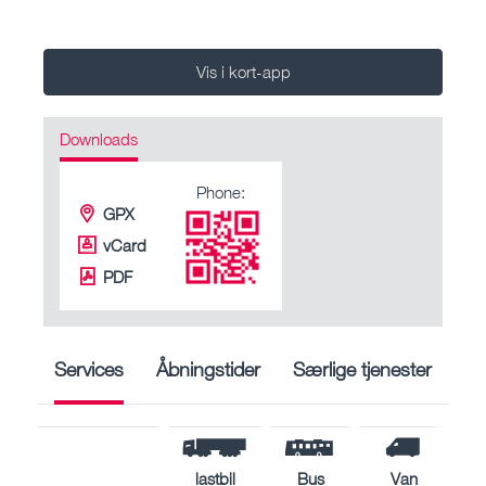
Vis i kort-app
Downloads
Phone:
GPX
vCard
PDF
Services
Åbningstider
Særlige tjenester
lastbil
Bus
Van