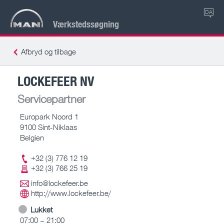
DA
Værkstedssøgning
Afbryd og tilbage
LOCKEFEER NV
Servicepartner
Europark Noord 1
9100 Sint-Niklaas
Belgien
+32 (3) 776 12 19
+32 (3) 766 25 19
info@lockefeer.be
http://www.lockefeer.be/
Lukket
07:00 – 21:00