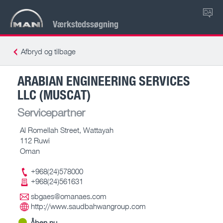
DA
Værkstedssøgning
Afbryd og tilbage
ARABIAN ENGINEERING SERVICES
LLC (MUSCAT)
Servicepartner
Al Romellah Street, Wattayah
112 Ruwi
Oman
+968(24)578000
+968(24)561631
sbgaes@omanaes.com
http://www.saudbahwangroup.com
Åben nu