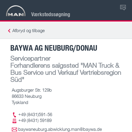
DA
Værkstedssøgning
Afbryd og tilbage
BAYWA AG NEUBURG/DONAU
Servicepartner
Forhandlerens salgssted
"MAN Truck &
Bus Service und Verkauf Vertriebsregion
Süd"
Augsburger Str. 129b
86633 Neuburg
Tyskland
+49 (8431)591-56
+49 (8431) 59189
baywaneuburg.abwicklung.man@baywa.de