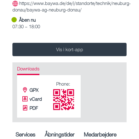
https://www.baywa.de/de/i/standorte/technik/neuburg-
donau/baywa-ag-neuburg-donau/
Åben nu
07:30 – 18:00
Vis i kort-app
Downloads
Phone:
GPX
vCard
PDF
Services
Åbningstider
Medarbejdere