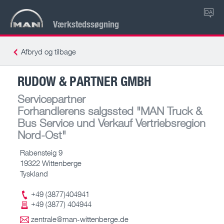
DA
Værkstedssøgning
Afbryd og tilbage
RUDOW & PARTNER GMBH
Servicepartner
Forhandlerens salgssted
"MAN Truck &
Bus Service und Verkauf Vertriebsregion
Nord-Ost"
Rabensteig 9
19322 Wittenberge
Tyskland
+49 (3877)404941
+49 (3877) 404944
zentrale@man-wittenberge.de