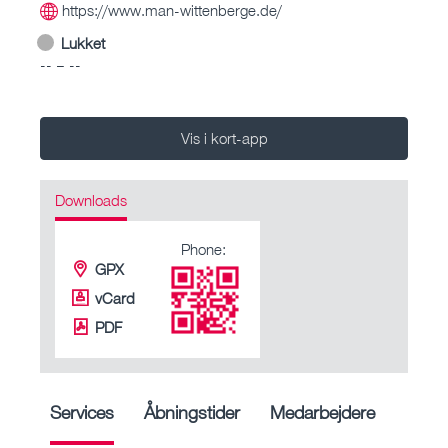
https://www.man-wittenberge.de/
Lukket
-- – --
Vis i kort-app
Downloads
Phone:
GPX
vCard
PDF
Services
Åbningstider
Medarbejdere