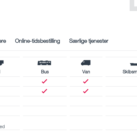
ere
Online-tidsbestilling
Særlige tjenester
l
Bus
Van
Skibsm
ed