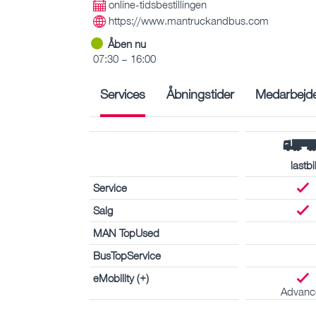
online-tidsbestillingen
https://www.mantruckandbus.com
Åben nu
07:30 – 16:00
Services
Åbningstider
Medarbejd
lastbi
Service
Salg
MAN TopUsed
BusTopService
eMobility (+)
Advanc