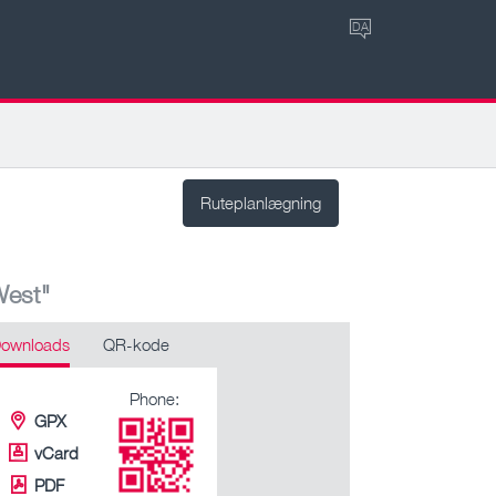
DA
Ruteplanlægning
West"
ownloads
QR-kode
Phone:
GPX
vCard
PDF