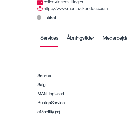
online-tidsbestillingen
https://www.mantruckandbus.com
Lukket
-- – --
Services
Åbningstider
Medarbejd
Service
Salg
MAN TopUsed
BusTopService
eMobility (+)