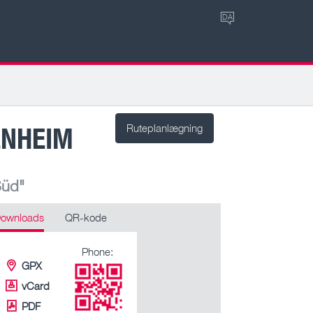
DA
ENHEIM
Ruteplanlægning
Süd"
ownloads
QR-kode
Phone:
GPX
vCard
PDF