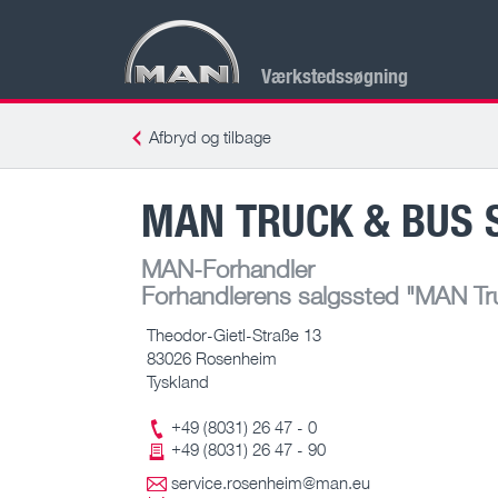
Værkstedssøgning
Afbryd og tilbage
MAN TRUCK & BUS 
MAN-Forhandler
Forhandlerens salgssted
"MAN Tru
Theodor-Gietl-Straße 13
83026 Rosenheim
Tyskland
+49 (8031) 26 47 - 0
+49 (8031) 26 47 - 90
service.rosenheim@man.eu