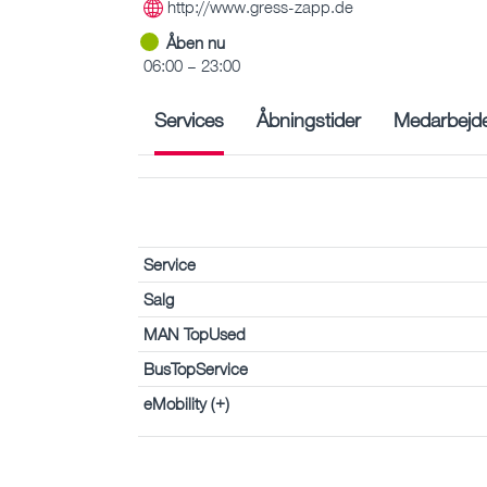
http://www.gress-zapp.de
Åben nu
06:00 – 23:00
Services
Åbningstider
Medarbejd
Service
Salg
MAN TopUsed
BusTopService
eMobility (+)