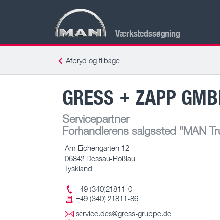
Værkstedssøgning
Afbryd og tilbage
GRESS + ZAPP GMB
Servicepartner
Forhandlerens salgssted
"MAN Tru
Am Eichengarten 12
06842 Dessau-Roßlau
Tyskland
+49 (340)21811-0
+49 (340) 21811-86
service.des@gress-gruppe.de