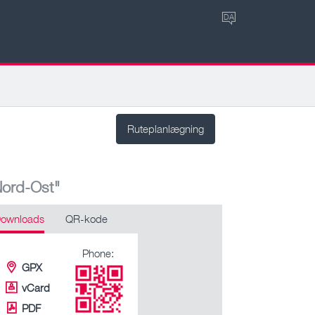
DA
Ruteplanlægning
Nord-Ost"
ownloads
QR-kode
Phone:
GPX
vCard
PDF