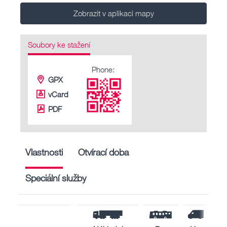
Zobrazit v aplikaci mapy
Soubory ke stažení
Phone:
GPX
vCard
PDF
Vlastnosti
Otvírací doba
Speciální služby