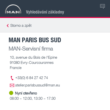
CS
Vyhledávání základny
Storno a zpět
MAN PARIS BUS SUD
MAN-Servisní firma
10, avenue du Bois de l'Epine
91080 Evry-Courcouronnes
Francie
+33(0) 6 84 27 42 74
atelier.parisbussud@man.eu
Nyní otevřeno
08:00 – 12:00, 13:30 – 17:30