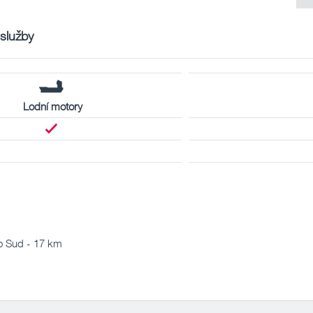
 služby
Lodní motory
o Sud - 17 km