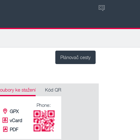
CS
Plánovač cesty
oubory ke stažení
Kód QR
Phone:
GPX
vCard
PDF