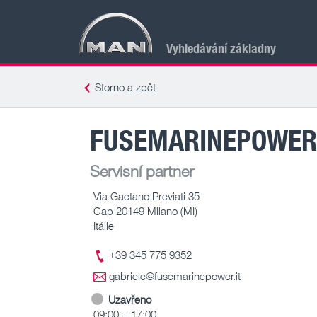
Vyhledávání základny
Storno a zpět
FUSEMARINEPOWER 
Servisní partner
Via Gaetano Previati 35
Cap 20149 Milano (MI)
Itálie
+39 345 775 9352
gabriele@fusemarinepower.it
Uzavřeno
09:00 – 17:00