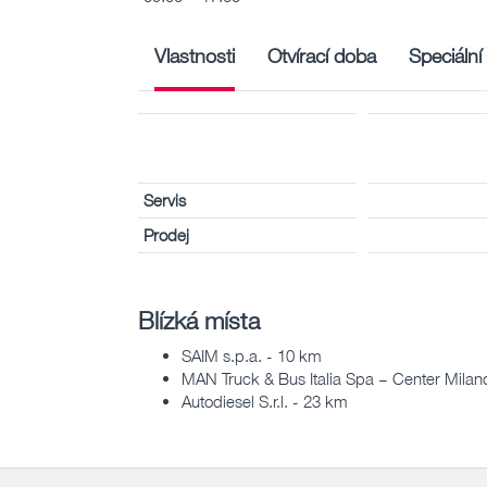
Vlastnosti
Otvírací doba
Speciální
Servis
Prodej
Blízká místa
SAIM s.p.a. - 10 km
MAN Truck & Bus Italia Spa – Center Milan
Autodiesel S.r.l. - 23 km