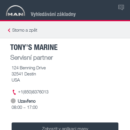
CS
Vyhledávání základny
Storno a zpět
TONY'S MARINE
Servisní partner
124 Benning Drive
32541 Destin
USA
+1(850)8376013
Uzavřeno
08:00 – 17:00
Zobrazit v aplikaci mapy