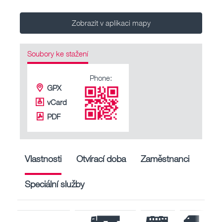
Zobrazit v aplikaci mapy
Soubory ke stažení
Phone:
GPX
vCard
PDF
Vlastnosti
Otvírací doba
Zaměstnanci
Speciální služby