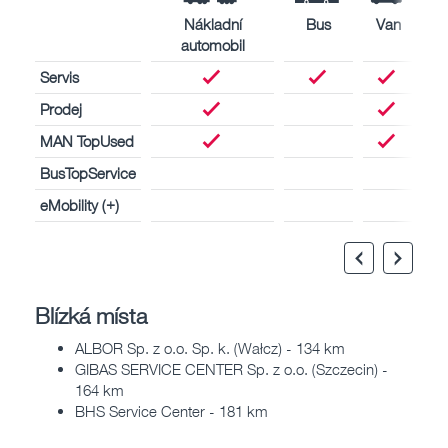
Nákladní
Bus
Van
automobil
Servis
Prodej
MAN TopUsed
BusTopService
eMobility (+)
Blízká místa
ALBOR Sp. z o.o. Sp. k. (Wałcz) - 134 km
GIBAS SERVICE CENTER Sp. z o.o. (Szczecin) -
164 km
BHS Service Center - 181 km