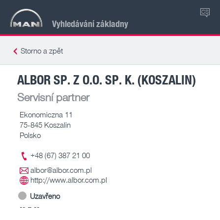
CS
Vyhledávání základny
Storno a zpět
ALBOR SP. Z O.O. SP. K. (KOSZALIN)
Servisní partner
Ekonomiczna 11
75-845 Koszalin
Polsko
+48 (67) 387 21 00
albor@albor.com.pl
http://www.albor.com.pl
Uzavřeno
-- – --