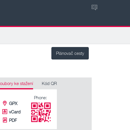
CS
Plánovač cesty
oubory ke stažení
Kód QR
Phone:
GPX
vCard
PDF