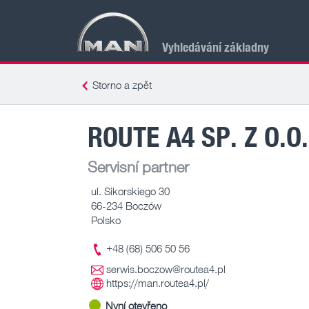
Vyhledávání základny
Storno a zpět
ROUTE A4 SP. Z O.O
Servisní partner
ul. Sikorskiego 30
66-234 Boczów
Polsko
+48 (68) 506 50 56
serwis.boczow@routea4.pl
https://man.routea4.pl/
Nyní otevřeno