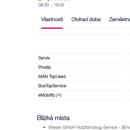
08:00 – 19:00
Vlastnosti
Otvírací doba
Zaměstna
Servis
Prodej
MAN TopUsed
BusTopService
eMobility (+)
Blízká místa
Wieser GmbH Nutzfahrzeug-Service - 38 