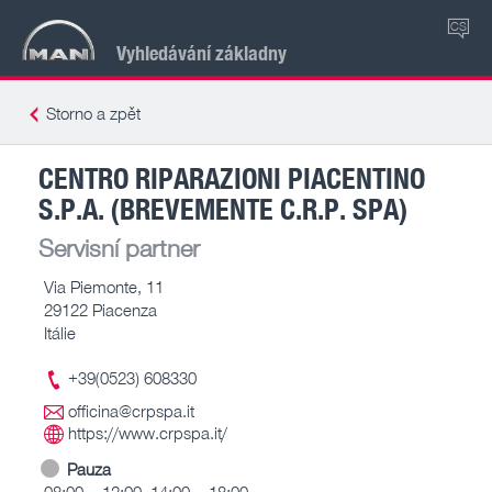
CS
Vyhledávání základny
Storno a zpět
CENTRO RIPARAZIONI PIACENTINO
S.P.A. (BREVEMENTE C.R.P. SPA)
Servisní partner
Via Piemonte, 11
29122 Piacenza
Itálie
+39(0523) 608330
officina@crpspa.it
https://www.crpspa.it/
Pauza
08:00 – 12:00, 14:00 – 18:00