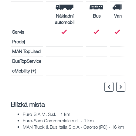
Nákladní
Bus
Van
automobil
Servis
Prodej
MAN TopUsed
BusTopService
eMobility (+)
Blízká místa
Euro-S.A.M. S.r.l. - 1 km
Euro-Sam Commerciale s.r.l. - 1 km
MAN Truck & Bus Italia S.p.A.- Caorso (PC) - 16 km