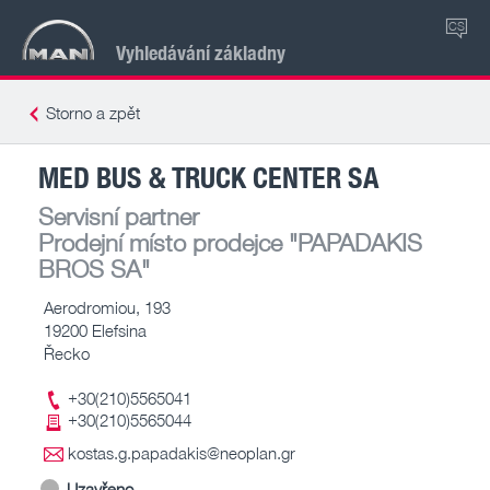
CS
Vyhledávání základny
Storno a zpět
MED BUS & TRUCK CENTER SA
Servisní partner
Prodejní místo prodejce
"PAPADAKIS
BROS SA"
Aerodromiou, 193
19200 Elefsina
Řecko
+30(210)5565041
+30(210)5565044
kostas.g.papadakis@neoplan.gr
Uzavřeno