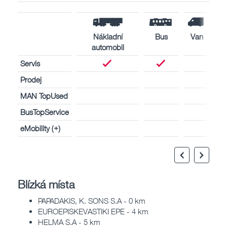
Nákladní
Bus
Van
automobil
Servis
Prodej
MAN TopUsed
BusTopService
eMobility (+)
Blízká místa
PAPADAKIS, K. SONS S.A - 0 km
EUROEPISKEVASTIKI EPE - 4 km
HELMA S.A - 5 km