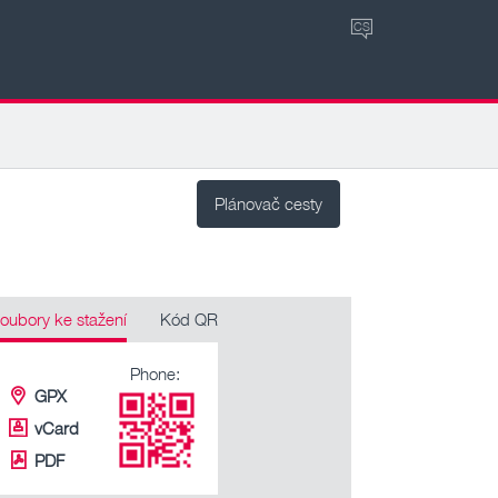
CS
Plánovač cesty
oubory ke stažení
Kód QR
Phone:
GPX
vCard
PDF