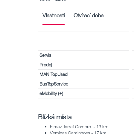
Vlastnosti
Otvírací doba
Servis
Prodej
MAN TopUsed
BusTopService
eMobility (+)
Blízká místa
Elmaz Tarraf Comerc. - 13 km
Veminas Caminhoes - 17 km