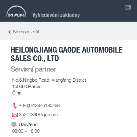
CS
Vyhledávání základny
Storno a zpět
HEILONGJIANG GAODE AUTOMOBILE
SALES CO., LTD
Servisní partner
No.6,Ningbo Road, Xiangfang District
150060 Harbin
Čína
+ 86(0)13845185268
35240890@qq.com
Uzavřeno
08:00 – 18:00