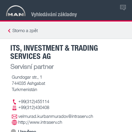
CS
Vyhledávání základny
Storno a zpět
ITS, INVESTMENT & TRADING
SERVICES AG
Servisní partner
Gundogar str., 1
744035 Ashgabat
Turkmenistán
+99(312)455114
+99(312)430408
velmurad.kurbanmuradov@intraserv.ch
http://www.intraserv.ch
Uzavřeno