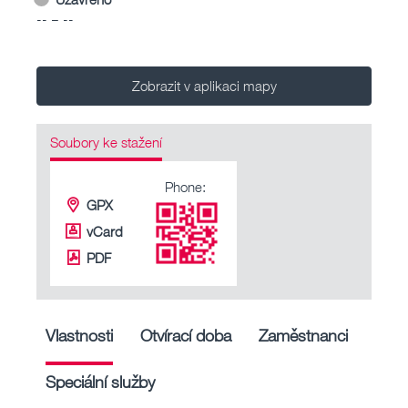
-- – --
Zobrazit v aplikaci mapy
Soubory ke stažení
Phone:
GPX
vCard
PDF
Vlastnosti
Otvírací doba
Zaměstnanci
Speciální služby