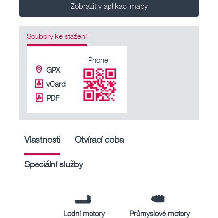
Zobrazit v aplikaci mapy
Soubory ke stažení
Phone:
GPX
vCard
PDF
Vlastnosti
Otvírací doba
Speciální služby
Lodní motory
Průmyslové motory