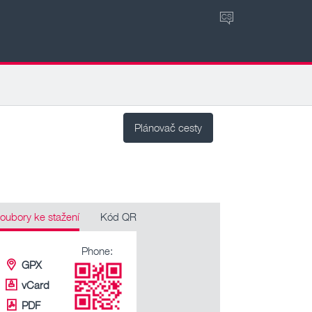
CS
Plánovač cesty
oubory ke stažení
Kód QR
Phone:
GPX
vCard
PDF