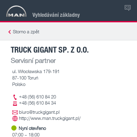
CS
Vyhledávání základny
Storno a zpět
TRUCK GIGANT SP. Z O.O.
Servisní partner
ul. Włocławska 179-191
87-100 Toruń
Polsko
+48 (56) 610 84 20
+48 (56) 610 84 34
biuro@truckgigant.pl
http://www.man.truckgigant.pl/
Nyní otevřeno
07:00 – 18:00