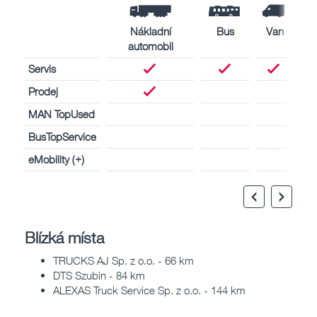
Nákladní
Bus
Van
automobil
Servis
Prodej
MAN TopUsed
BusTopService
eMobility (+)
Blízká místa
TRUCKS AJ Sp. z o.o. - 66 km
DTS Szubin - 84 km
ALEXAS Truck Service Sp. z o.o. - 144 km