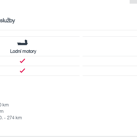
 služby
Lodní motory
 0 km
km
. - 274 km