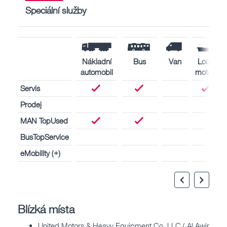
Speciální služby
Nákladní
Bus
Van
Lodní
automobil
motory
Servis
Prodej
MAN TopUsed
BusTopService
eMobility (+)
Blízká místa
United Motors & Heavy Equipment Co. LLC ( Al Awir