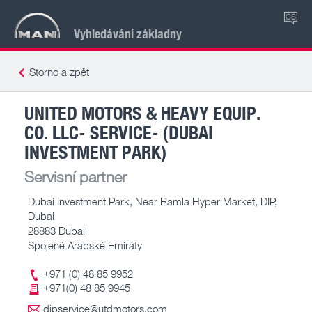
CS
Vyhledávání základny
Storno a zpět
UNITED MOTORS & HEAVY EQUIP.
CO. LLC- SERVICE- (DUBAI
INVESTMENT PARK)
Servisní partner
Dubai Investment Park, Near Ramla Hyper Market, DIP,
Dubai
28883 Dubai
Spojené Arabské Emiráty
+971 (0) 48 85 9952
+971(0) 48 85 9945
dipservice@utdmotors.com